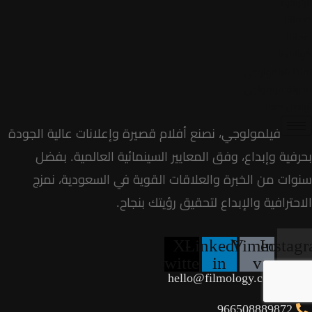
الرئيسية
خدماتنا
أعمالنا
كواليسنا
لماذا فيلمولوجي
مدونة فيلمولجي
تواصل معنا
فيلمولوجي، نصنع أفلام قصيرة وإعلانات عالية الجودة
بحرفية وإبداع، وفق المعايير السينمائية العالمية. بفضل
سنوات من الخبرة والعلاقات القوية في السعودية، نمزج
الاحترافية والإبداع لتحقيق رؤيتك بنجاح.
X-
Linkedin-
Vimeo-
Instag
twitter
in
v
hello@filmology.com.sa
966508889872